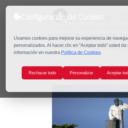
dominicos
Configuración de Cookies
Inicio
Blogs
La casa común
Acaso estos 
Usamos cookies para mejorar su experiencia de navegaci
personalizados. Al hacer clic en “Aceptar todo” usted da
información en nuestra
Política de Cookies
.
Acaso esto
20
Nov
Rechazar todo
Personalizar
Aceptar to
2017
2 comentarios