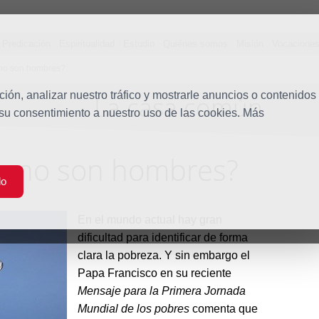
Predicación
Espiritualidad
Estudio
Quiénes somos
Misión
Vocacione
¿no son hombres?
ón, analizar nuestro tráfico y mostrarle anuncios o contenidos
La casa común
Blog
 su consentimiento a nuestro uso de las cookies. Más
s ¿no son hombres?
do
En el mundo actual hay gran
dificultad para identificar de forma
clara la pobreza. Y sin embargo el
Papa Francisco en su reciente
Mensaje para la Primera Jornada
Mundial de los pobres
comenta que