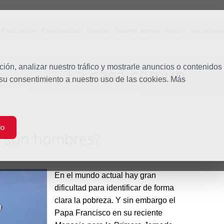
Predicación
Espiritualidad
Estudio
Quiénes somos
Misión
Vocacione
ón, analizar nuestro tráfico y mostrarle anuncios o contenidos
La casa común
Blog
 su consentimiento a nuestro uso de las cookies. Más
do
o son hombres?
En el mundo actual hay gran
dificultad para identificar de forma
clara la pobreza. Y sin embargo el
Papa Francisco en su reciente