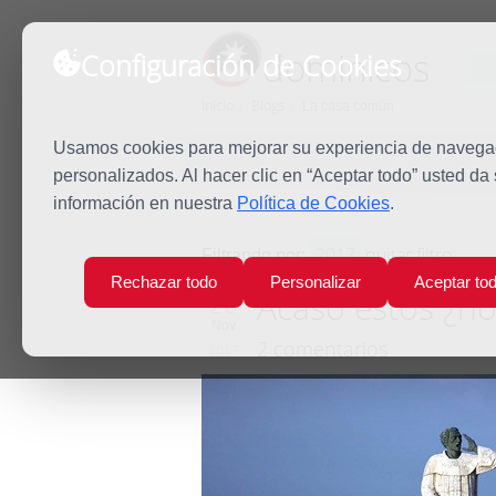
dominicos
Configuración de Cookies
Inicio
Blogs
La casa común
Usamos cookies para mejorar su experiencia de navegaci
personalizados. Al hacer clic en “Aceptar todo” usted da
información en nuestra
Política de Cookies
.
2017
quitar filtro
Filtrando por:
Rechazar todo
Personalizar
Aceptar to
Acaso estos ¿n
20
Nov
2 comentarios
2017